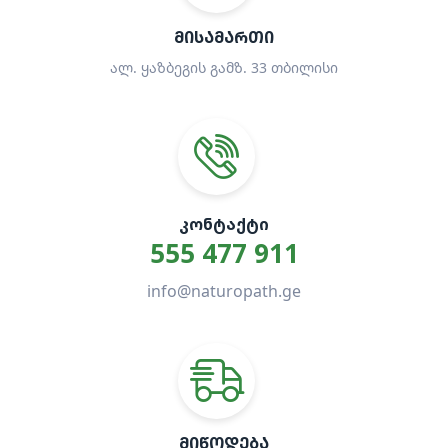
ᲛᲘᲡᲐᲛᲐᲠᲗᲘ
ალ. ყაზბეგის გამზ. 33 თბილისი
ᲙᲝᲜᲢᲐᲥᲢᲘ
555 477 911
info@naturopath.ge
ᲛᲘᲬᲝᲓᲔᲑᲐ