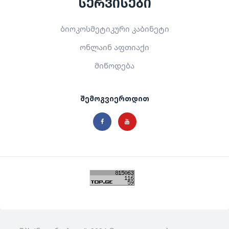
სერვისები
ბიოკოსმეტიკური კაბინეტი
ონლაინ აფთიაქი
მიწოდება
შემოგვიერთდით