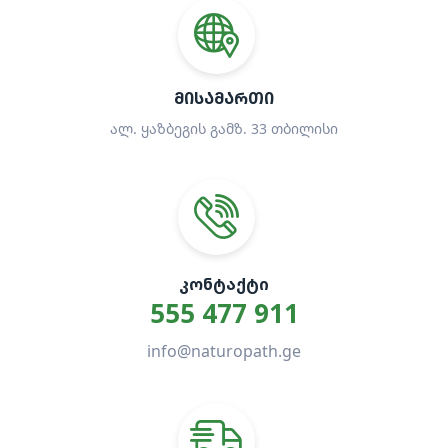
ᲛᲘᲡᲐᲛᲐᲠᲗᲘ
ალ. ყაზბეგის გამზ. 33 თბილისი
ᲙᲝᲜᲢᲐᲥᲢᲘ
555 477 911
info@naturopath.ge