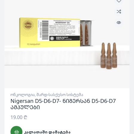
ონკოლოგია
,
შარდ-სასქესო სისტემა
Nigersan D5-D6-D7- ნიგერსან D5-D6-D7
ამპულები
19.00
₾
ᲙᲐᲚᲐᲗᲐᲨᲘ ᲓᲐᲛᲐᲢᲔᲑᲐ