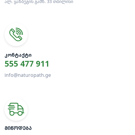
ალ. ყაზბეგის გამზ. 33 თბილისი
ᲙᲝᲜᲢᲐᲥᲢᲘ
555 477 911
info@naturopath.ge
ᲛᲘᲬᲝᲓᲔᲑᲐ