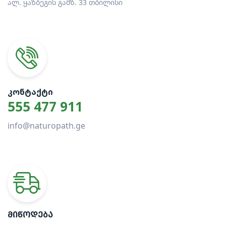
ალ. ყაზბეგის გამზ. 33 თბილისი
ᲙᲝᲜᲢᲐᲥᲢᲘ
555 477 911
info@naturopath.ge
ᲛᲘᲬᲝᲓᲔᲑᲐ