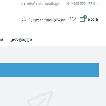
info@naturopath.ge
+995 555 477 911
0
0.00 ₾
ᲨᲔᲡᲕᲚᲐ / ᲠᲔᲒᲘᲡᲢᲠᲐᲪᲘᲐ
ებ
კონტაქტი