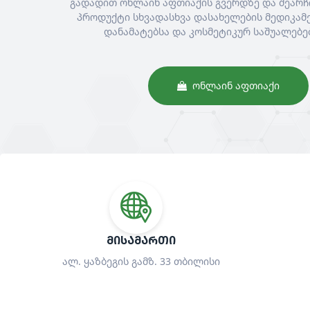
გადადით ონლაინ აფთიაქის გვერდზე და შეარჩ
პროდუქტი სხვადასხვა დასახელების მედიკამე
დანამატებსა და კოსმეტიკურ საშუალებე
ᲝᲜᲚᲐᲘᲜ ᲐᲤᲗᲘᲐᲥᲘ
ᲛᲘᲡᲐᲛᲐᲠᲗᲘ
ალ. ყაზბეგის გამზ. 33 თბილისი