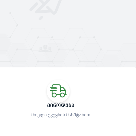
ᲛᲘᲬᲝᲓᲔᲑᲐ
მთელი ქვეყნის მასშტაბით