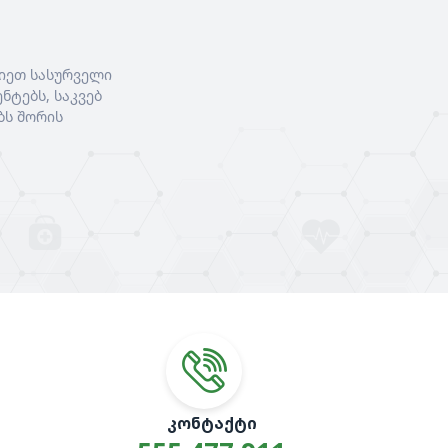
იეთ სასურველი
ნტებს, საკვებ
ბს შორის
ᲙᲝᲜᲢᲐᲥᲢᲘ