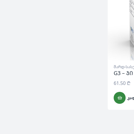
შარდ-სას
G3 – ჯი
61.50
₾
ᲙᲐ