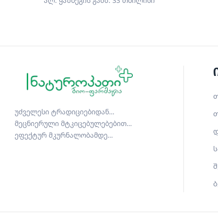
ალ. ყაზბეგის გამზ. 33 თბილისი
თ
უძველესი ტრადიციებიდან…
თ
მეცნიერული მტკიცებულებებით…
დ
ეფექტურ მკურნალობამდე…
ს
შ
ბ