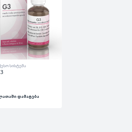
ქესო სისტემა
 3
ᲚᲐᲗᲐᲨᲘ ᲓᲐᲛᲐᲢᲔᲑᲐ