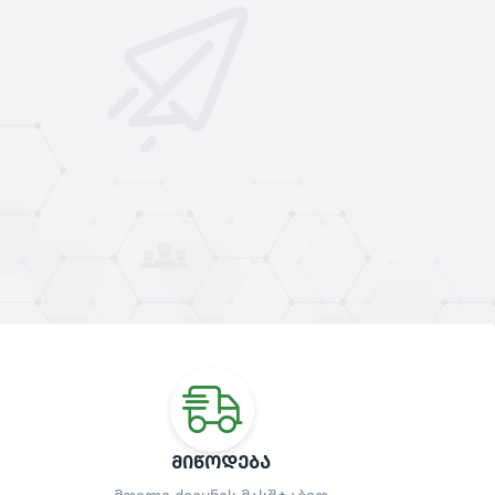
ᲛᲘᲬᲝᲓᲔᲑᲐ