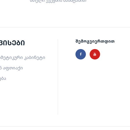
მთელი ქვეყნის მასშტაბით
ვისები
შემოგვიერთდით
მეტიკური კაბინეტი
ნ აფთიაქი
ება