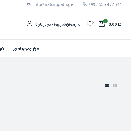
info@naturopath.ge
+995 555 477 911
0
0.00 ₾
ᲨᲔᲡᲕᲚᲐ / ᲠᲔᲒᲘᲡᲢᲠᲐᲪᲘᲐ
ებ
კონტაქტი