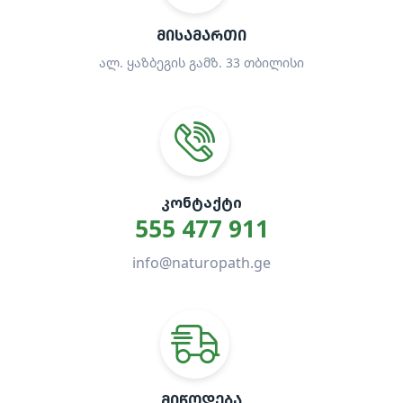
ᲛᲘᲡᲐᲛᲐᲠᲗᲘ
ალ. ყაზბეგის გამზ. 33 თბილისი
ᲙᲝᲜᲢᲐᲥᲢᲘ
555 477 911
info@naturopath.ge
ᲛᲘᲬᲝᲓᲔᲑᲐ