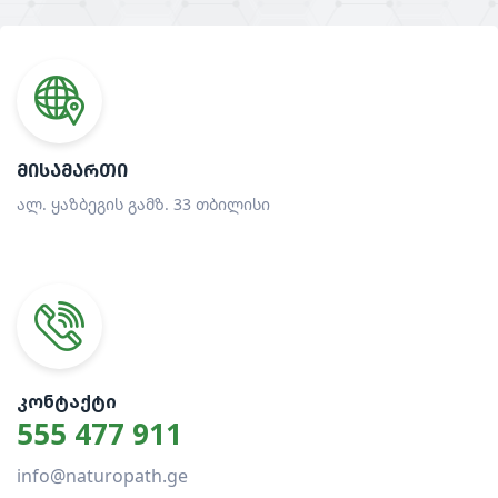
ᲛᲘᲡᲐᲛᲐᲠᲗᲘ
ალ. ყაზბეგის გამზ. 33 თბილისი
ᲙᲝᲜᲢᲐᲥᲢᲘ
555 477 911
info@naturopath.ge