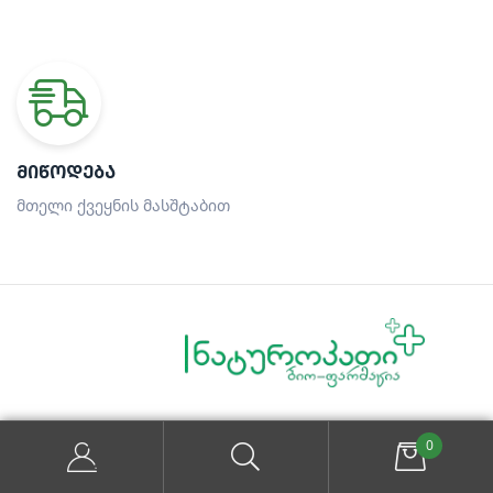
ᲛᲘᲬᲝᲓᲔᲑᲐ
მთელი ქვეყნის მასშტაბით
უძველესი ტრადიციებიდან…
0
მეცნიერული მტკიცებულებებით…
ეფექტურ მკურნალობამდე…