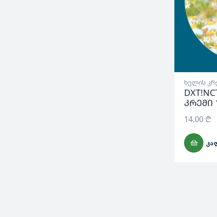
ხელის კრ
DXT!NC
კრემი 
14.00
₾
ᲙᲐ