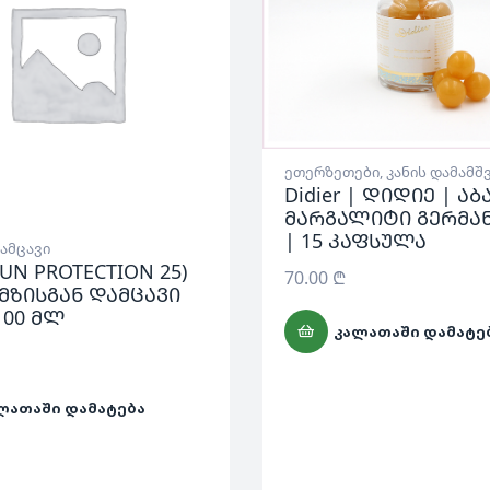
ეთერზეთები
,
კანის დამამ
Didier | დიდიე | აბ
მარგალიტი გერმა
| 15 კაფსულა
დამცავი
SUN PROTECTION 25)
70.00
₾
-მზისგან დამცავი
 100 მლ
ᲙᲐᲚᲐᲗᲐᲨᲘ ᲓᲐᲛᲐᲢᲔ
ᲚᲐᲗᲐᲨᲘ ᲓᲐᲛᲐᲢᲔᲑᲐ