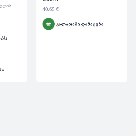
ხელის
40.65
₾
ᲙᲐᲚᲐᲗᲐᲨᲘ ᲓᲐᲛᲐᲢᲔᲑᲐ
ნას
ᲑᲐ