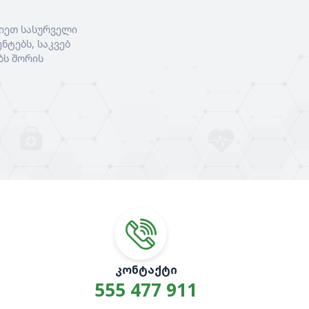
იეთ სასურველი
ნტებს, საკვებ
ბს შორის
ᲙᲝᲜᲢᲐᲥᲢᲘ
555 477 911