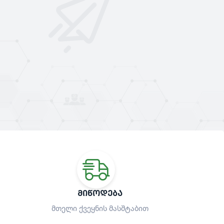
ᲛᲘᲬᲝᲓᲔᲑᲐ
მთელი ქვეყნის მასშტაბით