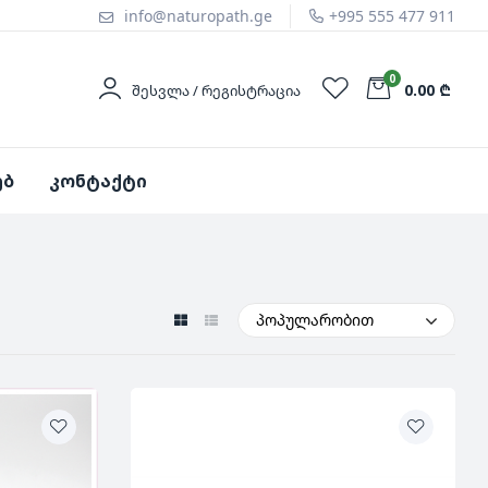
info@naturopath.ge
+995 555 477 911
0
0.00 ₾
ᲨᲔᲡᲕᲚᲐ / ᲠᲔᲒᲘᲡᲢᲠᲐᲪᲘᲐ
ებ
კონტაქტი
პოპულარობით