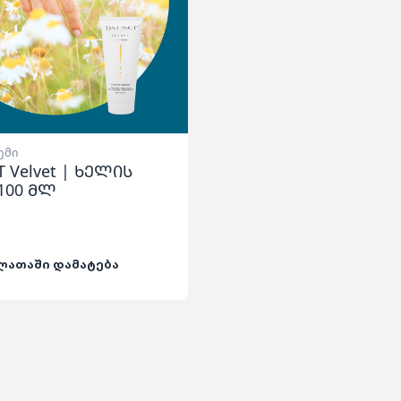
ემი
T Velvet | ხელის
100 მლ
ᲚᲐᲗᲐᲨᲘ ᲓᲐᲛᲐᲢᲔᲑᲐ