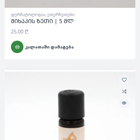
დერმატოლოგია
,
ეთერზეთები
მიხაკის ზეთი | 5 მლ
25.00
₾
ᲙᲐᲚᲐᲗᲐᲨᲘ ᲓᲐᲛᲐᲢᲔᲑᲐ