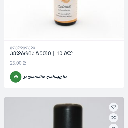
ეთერზეთები
კედარის ზეთი | 10 მლ
25.00
₾
ᲙᲐᲚᲐᲗᲐᲨᲘ ᲓᲐᲛᲐᲢᲔᲑᲐ