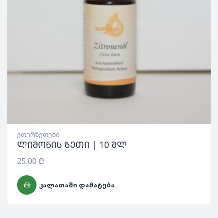
ეთერზეთები
ლიმონის ზეთი | 10 მლ
25.00
₾
ᲙᲐᲚᲐᲗᲐᲨᲘ ᲓᲐᲛᲐᲢᲔᲑᲐ