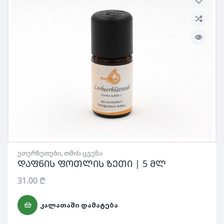
ეთერზეთები
,
თმის ცვენა
დაფნის ფოთლის ზეთი | 5 მლ
31.00
₾
ᲙᲐᲚᲐᲗᲐᲨᲘ ᲓᲐᲛᲐᲢᲔᲑᲐ