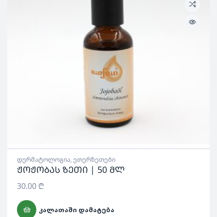
დერმატოლოგია
,
ეთერზეთები
ჟოჟობას ზეთი | 50 მლ
30.00
₾
ᲙᲐᲚᲐᲗᲐᲨᲘ ᲓᲐᲛᲐᲢᲔᲑᲐ