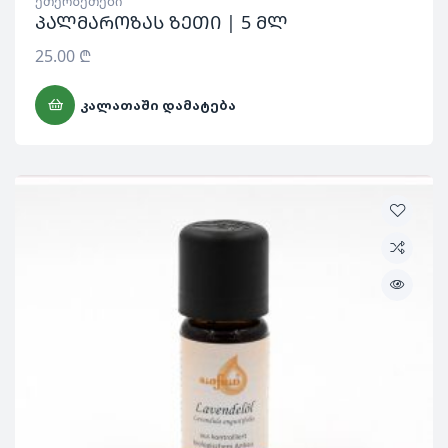
ეთერზეთები
პალმაროზას ზეთი | 5 მლ
25.00
₾
ᲙᲐᲚᲐᲗᲐᲨᲘ ᲓᲐᲛᲐᲢᲔᲑᲐ