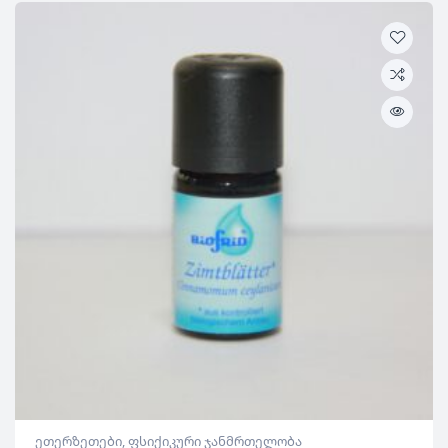
ეთერზეთები
,
ფსიქიკური ჯანმრთელობა