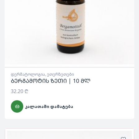
დერმატოლოგია
,
ეთერზეთები
ბერგამოტის ზეთი | 10 მლ
32.20
₾
ᲙᲐᲚᲐᲗᲐᲨᲘ ᲓᲐᲛᲐᲢᲔᲑᲐ