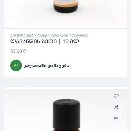
ეთერზეთები
,
ფსიქიკური ჯანმრთელობა
ლავანდის ზეთი | 10 მლ
33.00
₾
ᲙᲐᲚᲐᲗᲐᲨᲘ ᲓᲐᲛᲐᲢᲔᲑᲐ