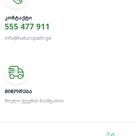
ᲙᲝᲜᲢᲐᲥᲢᲘ
555 477 911
info@naturopath.ge
ᲛᲘᲬᲝᲓᲔᲑᲐ
მთელი ქვეყნის მასშტაბით