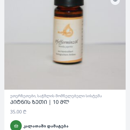
ეთერზეთები
,
საჭმლის მომნელებელი სისტემა
პიტნის ზეთი | 10 მლ
35.00
₾
ᲙᲐᲚᲐᲗᲐᲨᲘ ᲓᲐᲛᲐᲢᲔᲑᲐ