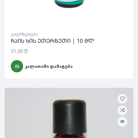
ეთერზეთები
ჩაის ხის ეთერზეთი | 10 მლ
31.00
₾
ᲙᲐᲚᲐᲗᲐᲨᲘ ᲓᲐᲛᲐᲢᲔᲑᲐ