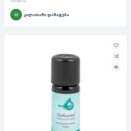
70.00
₾
ᲙᲐᲚᲐᲗᲐᲨᲘ ᲓᲐᲛᲐᲢᲔᲑᲐ