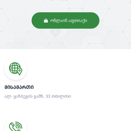
ᲝᲜᲚᲐᲘᲜ ᲐᲤᲗᲘᲐᲥᲘ
ᲛᲘᲡᲐᲛᲐᲠᲗᲘ
ალ. ყაზბეგის გამზ. 33 თბილისი