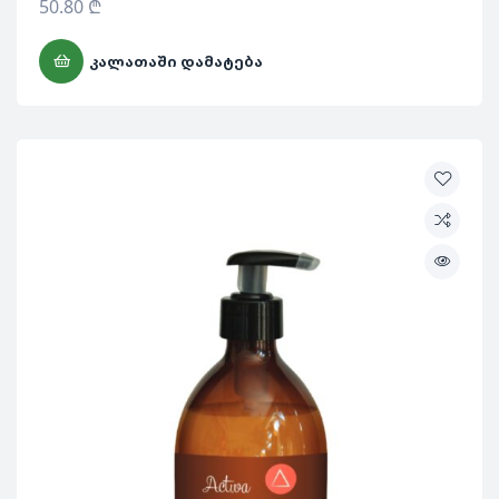
50.80
₾
ᲙᲐᲚᲐᲗᲐᲨᲘ ᲓᲐᲛᲐᲢᲔᲑᲐ