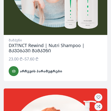
შამპუნი
DXT!NCT Rewind | Nutri Shampoo |
მკვებავი შამპუნი
23.00
₾
–
57.60
₾
ᲐᲠᲩᲔᲕᲘᲡ ᲞᲐᲠᲐᲛᲔᲢᲠᲔᲑᲘ