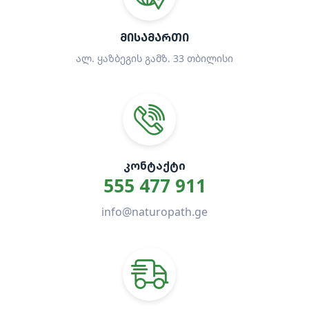
ᲛᲘᲡᲐᲛᲐᲠᲗᲘ
ალ. ყაზბეგის გამზ. 33 თბილისი
ᲙᲝᲜᲢᲐᲥᲢᲘ
555 477 911
info@naturopath.ge