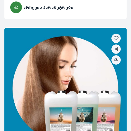
ᲐᲠᲩᲔᲕᲘᲡ ᲞᲐᲠᲐᲛᲔᲢᲠᲔᲑᲘ