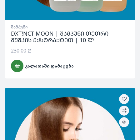
შამპუნი
DXT!NCT MOON | შამპუნი თეთრი
მუშკის ექსტრაქტით | 10 ლ
230.00
₾
ᲙᲐᲚᲐᲗᲐᲨᲘ ᲓᲐᲛᲐᲢᲔᲑᲐ