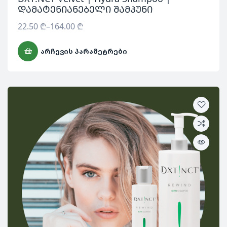
დამატენიანებელი შამპუნი
22.50
₾
–
164.00
₾
ᲐᲠᲩᲔᲕᲘᲡ ᲞᲐᲠᲐᲛᲔᲢᲠᲔᲑᲘ