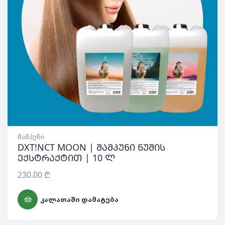
შამპუნი
DXT!NCT MOON | შამპუნი ნუშის
ექსტრაქტით | 10 ლ
230.00
₾
ᲙᲐᲚᲐᲗᲐᲨᲘ ᲓᲐᲛᲐᲢᲔᲑᲐ