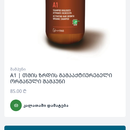
შამპუნი
A1 | თმის ზრდის გამააქტიურებელი
ორგანული შამპუნი
85.00
₾
ᲙᲐᲚᲐᲗᲐᲨᲘ ᲓᲐᲛᲐᲢᲔᲑᲐ