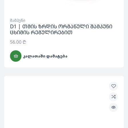
შამპუნი
D1 | თმის ზრდის ორგანული შამპუნი
ცხიმის რეგულირებით
56.00
₾
ᲙᲐᲚᲐᲗᲐᲨᲘ ᲓᲐᲛᲐᲢᲔᲑᲐ