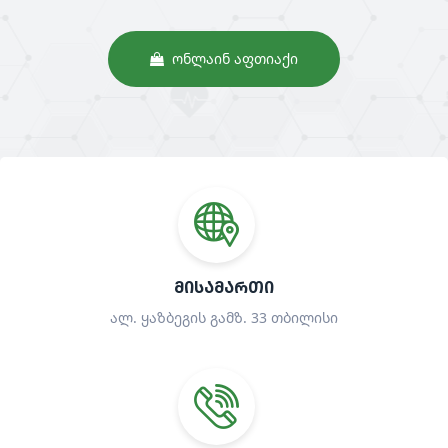
ᲝᲜᲚᲐᲘᲜ ᲐᲤᲗᲘᲐᲥᲘ
ᲛᲘᲡᲐᲛᲐᲠᲗᲘ
ალ. ყაზბეგის გამზ. 33 თბილისი