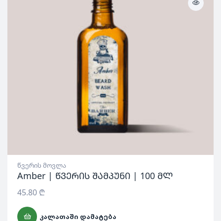
წვერის მოვლა
Amber | წვერის შამპუნი | 100 მლ
45.80
₾
ᲙᲐᲚᲐᲗᲐᲨᲘ ᲓᲐᲛᲐᲢᲔᲑᲐ