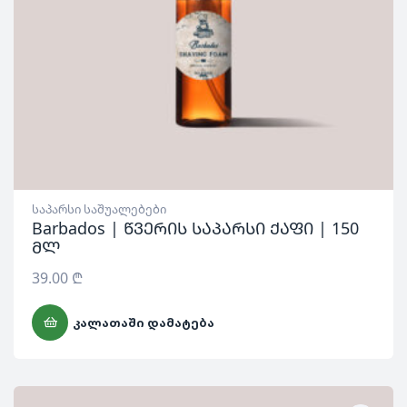
საპარსი საშუალებები
Barbados | წვერის საპარსი ქაფი | 150
მლ
39.00
₾
ᲙᲐᲚᲐᲗᲐᲨᲘ ᲓᲐᲛᲐᲢᲔᲑᲐ