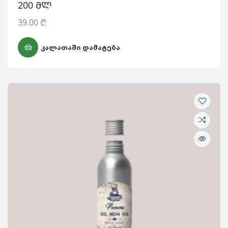
200 მლ
39.00
₾
ᲙᲐᲚᲐᲗᲐᲨᲘ ᲓᲐᲛᲐᲢᲔᲑᲐ