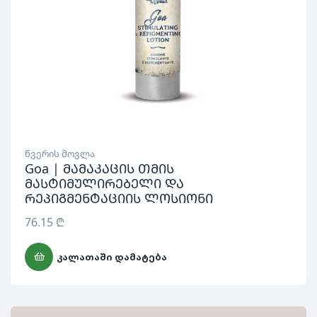
წვერის მოვლა
Goa | მამაკაცის თმის
მასტიმულირებელი და
რეპიგმენტაციის ლოსიონი
76.15
₾
ᲙᲐᲚᲐᲗᲐᲨᲘ ᲓᲐᲛᲐᲢᲔᲑᲐ