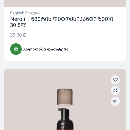
წვერის მოვლა
Neroli | წვერის დეტოქსიკანტი ზეთი |
30 მლ
39.00
₾
ᲙᲐᲚᲐᲗᲐᲨᲘ ᲓᲐᲛᲐᲢᲔᲑᲐ