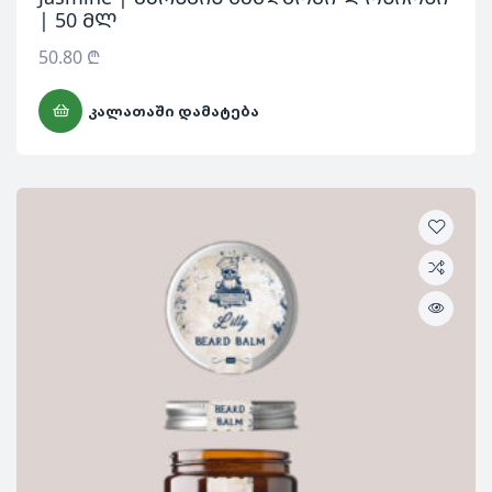
| 50 მლ
50.80
₾
ᲙᲐᲚᲐᲗᲐᲨᲘ ᲓᲐᲛᲐᲢᲔᲑᲐ