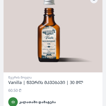
წვერის მოვლა
Vanilla | წვერის მკვებავი | 30 მლ
60.50
₾
ᲙᲐᲚᲐᲗᲐᲨᲘ ᲓᲐᲛᲐᲢᲔᲑᲐ