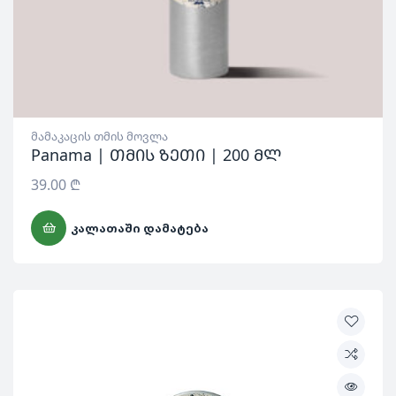
მამაკაცის თმის მოვლა
Panama | თმის ზეთი | 200 მლ
39.00
₾
ᲙᲐᲚᲐᲗᲐᲨᲘ ᲓᲐᲛᲐᲢᲔᲑᲐ