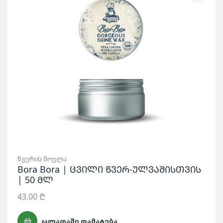
წვერის მოვლა
Bora Bora | ცვილი წვერ-ულვაშისთვის
| 50 მლ
43.00
₾
ᲙᲐᲚᲐᲗᲐᲨᲘ ᲓᲐᲛᲐᲢᲔᲑᲐ