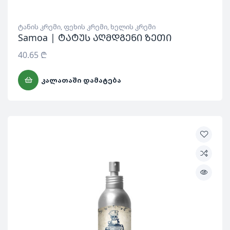
ტანის კრემი
,
ფეხის კრემი
,
ხელის კრემი
Samoa | ტატუს აღმდგენი ზეთი
40.65
₾
ᲙᲐᲚᲐᲗᲐᲨᲘ ᲓᲐᲛᲐᲢᲔᲑᲐ