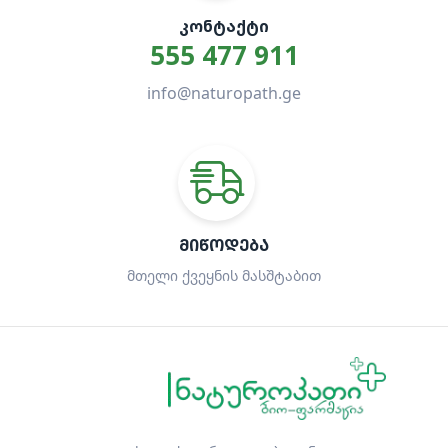
ᲙᲝᲜᲢᲐᲥᲢᲘ
555 477 911
info@naturopath.ge
ᲛᲘᲬᲝᲓᲔᲑᲐ
მთელი ქვეყნის მასშტაბით