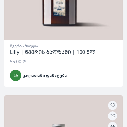
წვერის მოვლა
Lilly | წვერის ბალზამი | 100 მლ
55.00
₾
ᲙᲐᲚᲐᲗᲐᲨᲘ ᲓᲐᲛᲐᲢᲔᲑᲐ