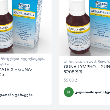
 პროცესები
,
დეტოქსიკაცია
დეტოქსიკაცია და ჰომეოსტ
სტაზი
GUNA-LYMPHO – GUN
ATRIX – GUNA-
ლიმფო
ქს
55.00
₾
ᲙᲐᲚᲐᲗᲐᲨᲘ ᲓᲐᲛᲐᲢᲔ
ᲚᲐᲗᲐᲨᲘ ᲓᲐᲛᲐᲢᲔᲑᲐ