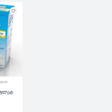
ილის
-ფლამ