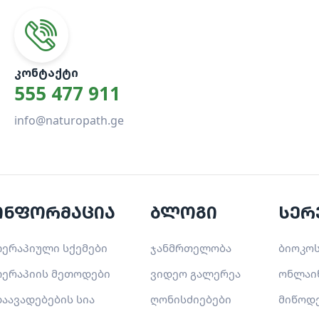
ᲙᲝᲜᲢᲐᲥᲢᲘ
555 477 911
info@naturopath.ge
ინფორმაცია
ბლოგი
სერ
ერაპიული სქემები
ჯანმრთელობა
ბიოკოს
ერაპიის მეთოდები
ვიდეო გალერეა
ონლაი
აავადებების სია
ღონისძიებები
მიწოდ