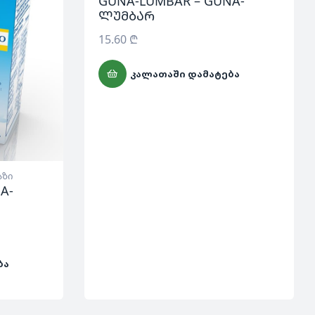
GUNA-LUMBAR – GUNA-
ლუმბარ
15.60
₾
ᲙᲐᲚᲐᲗᲐᲨᲘ ᲓᲐᲛᲐᲢᲔᲑᲐ
აზი
A-
ᲑᲐ