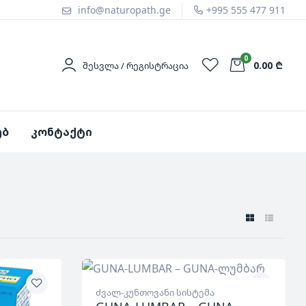
info@naturopath.ge
+995 555 477 911
0
0.00 ₾
ᲨᲔᲡᲕᲚᲐ / ᲠᲔᲒᲘᲡᲢᲠᲐᲪᲘᲐ
ებ
კონტაქტი
ძვალ-კუნთოვანი სისტემა