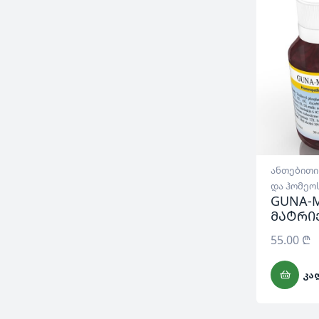
ანთებითი
და ჰომეო
GUNA-M
მატრი
55.00
₾
ᲙᲐ