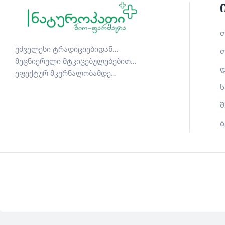
თ
უძველესი ტრადიციებიდან…
თ
მეცნიერული მტკიცებულებებით…
დ
ეფექტურ მკურნალობამდე…
ს
შ
ბ