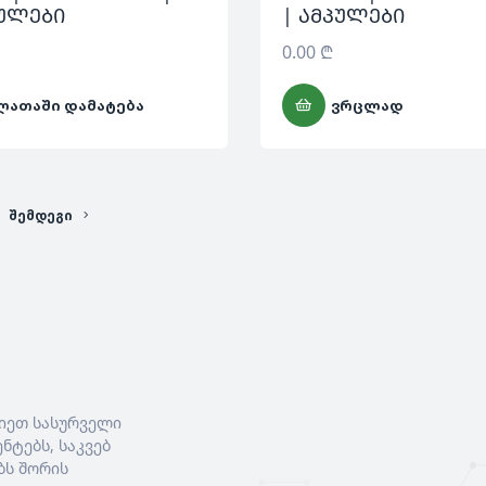
სულები
| ამპულები
0.00
₾
ᲚᲐᲗᲐᲨᲘ ᲓᲐᲛᲐᲢᲔᲑᲐ
ᲕᲠᲪᲚᲐᲓ
ᲨᲔᲛᲓᲔᲒᲘ
იეთ სასურველი
ნტებს, საკვებ
ბს შორის