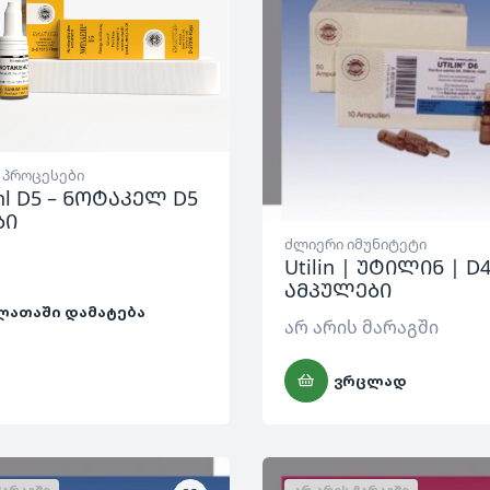
 პროცესები
hl D5 – ნოტაკელ D5
ბი
ძლიერი იმუნიტეტი
Utilin | უტილინ | D4
ამპულები
ᲚᲐᲗᲐᲨᲘ ᲓᲐᲛᲐᲢᲔᲑᲐ
არ არის მარაგში
ᲕᲠᲪᲚᲐᲓ
ᲛᲐᲠᲐᲒᲨᲘ
ᲐᲠ ᲐᲠᲘᲡ ᲛᲐᲠᲐᲒᲨᲘ