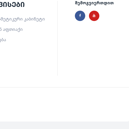
ვისები
შემოგვიერთდით
მეტიკური კაბინეტი
ნ აფთიაქი
ება