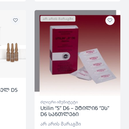
ᲐᲠ ᲐᲠᲘᲡ ᲛᲐᲠᲐᲒᲨᲘ
კელ D5
ძლიერი იმუნიტეტი
Utilin “S” D6 – უტილინ “ეს”
D6 სანთლები
არ არის მარაგში