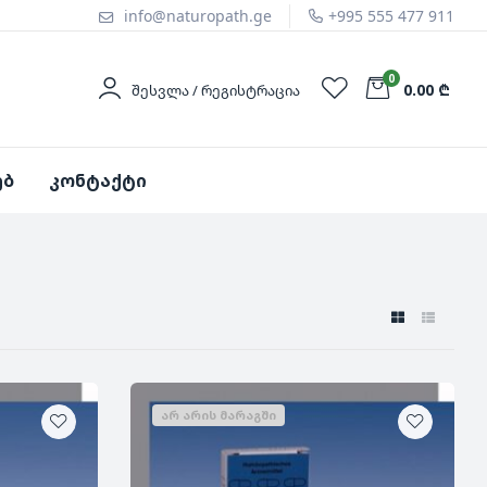
info@naturopath.ge
+995 555 477 911
0
0.00 ₾
ᲨᲔᲡᲕᲚᲐ / ᲠᲔᲒᲘᲡᲢᲠᲐᲪᲘᲐ
ებ
კონტაქტი
ᲐᲠ ᲐᲠᲘᲡ ᲛᲐᲠᲐᲒᲨᲘ