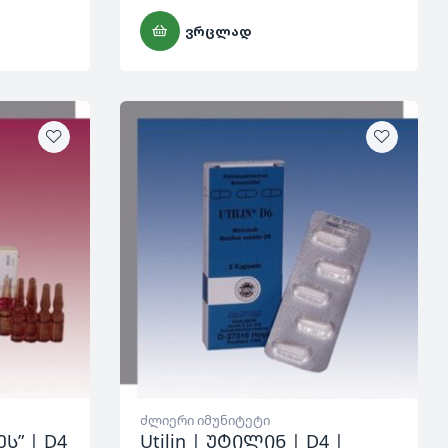
ᲕᲠᲪᲚᲐᲓ
ძლიერი იმუნიტეტი
ეს” | D4
Utilin | უტილინ | D4 |