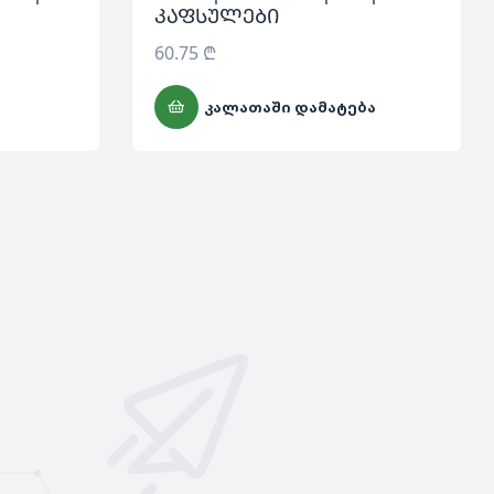
კაფსულები
60.75
₾
ᲙᲐᲚᲐᲗᲐᲨᲘ ᲓᲐᲛᲐᲢᲔᲑᲐ