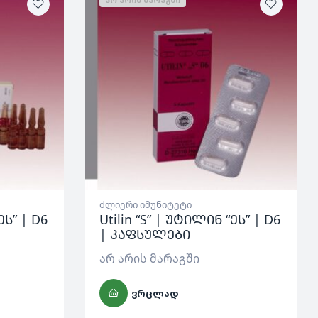
ძლიერი იმუნიტეტი
ეს” | D6
Utilin “S” | უტილინ “ეს” | D6
| კაფსულები
არ არის მარაგში
ᲕᲠᲪᲚᲐᲓ