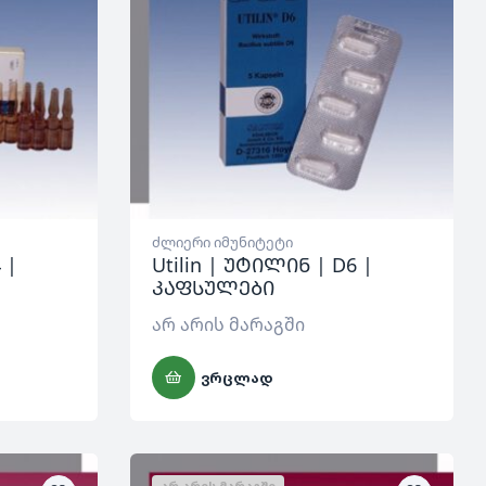
ძლიერი იმუნიტეტი
 |
Utilin | უტილინ | D6 |
კაფსულები
არ არის მარაგში
ᲕᲠᲪᲚᲐᲓ
ᲐᲠ ᲐᲠᲘᲡ ᲛᲐᲠᲐᲒᲨᲘ