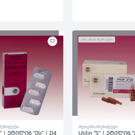
ᲐᲠ ᲐᲠᲘᲡ ᲛᲐᲠᲐᲒᲨᲘ
მუნიტეტი
ძლიერი იმუნიტეტი
“S” | უტილინ “ეს” | D4
Utilin “S” | უტილინ “