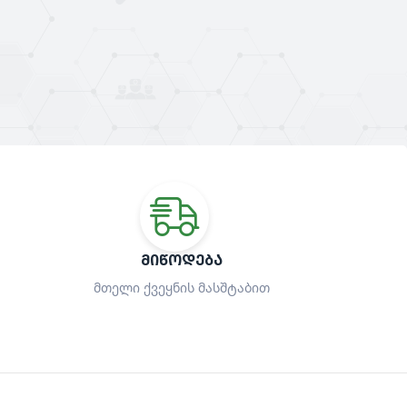
ᲛᲘᲬᲝᲓᲔᲑᲐ
მთელი ქვეყნის მასშტაბით