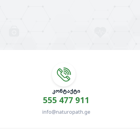
ᲙᲝᲜᲢᲐᲥᲢᲘ
555 477 911
info@naturopath.ge