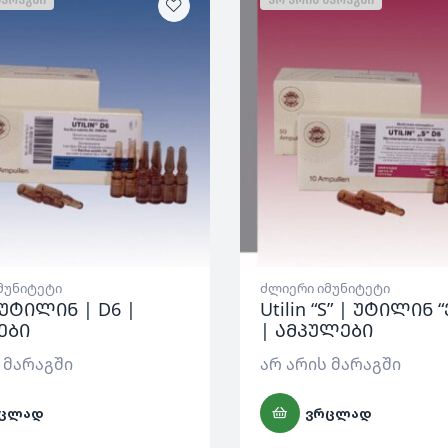
მუნიტეტი
ძლიერი იმუნიტეტი
| უტილინ | D6 |
Utilin “S” | უტილინ “
ები
| ამპულები
 მარაგში
არ არის მარაგში
ᲪᲚᲐᲓ
ᲕᲠᲪᲚᲐᲓ