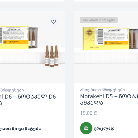
ᲐᲠ ᲐᲠᲘᲡ ᲛᲐᲠᲐᲒᲨᲘ
ანთებითი პროცესები
 პროცესები
Notakehl D5 – ნოტა
hl D6 – ნოტაკელ D6
ამპულა
ა
15.00
₾
ᲕᲠᲪᲚᲐᲓ
ᲚᲐᲗᲐᲨᲘ ᲓᲐᲛᲐᲢᲔᲑᲐ