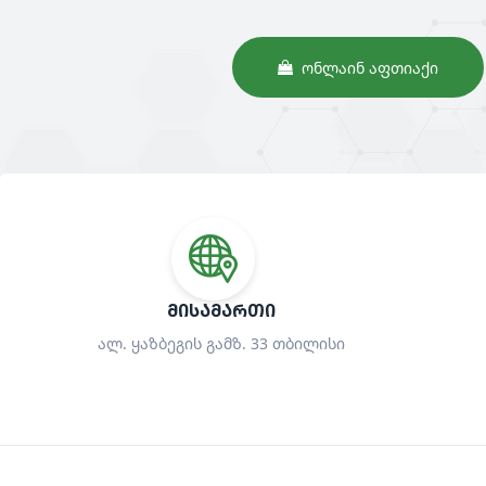
ᲝᲜᲚᲐᲘᲜ ᲐᲤᲗᲘᲐᲥᲘ
ᲛᲘᲡᲐᲛᲐᲠᲗᲘ
ალ. ყაზბეგის გამზ. 33 თბილისი