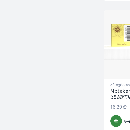
ანთებითი
Notake
ამპულ
18.20
₾
ᲙᲐ