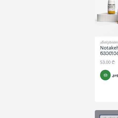
ანთებითი
Notake
წვეთე
53.00
₾
ᲙᲐ
ᲐᲠ ᲐᲠᲘᲡ 