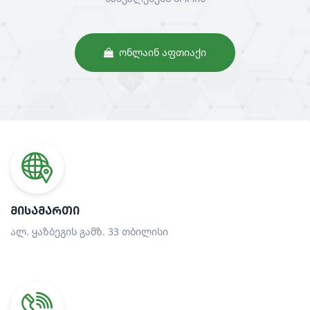
ᲝᲜᲚᲐᲘᲜ ᲐᲤᲗᲘᲐᲥᲘ
ᲛᲘᲡᲐᲛᲐᲠᲗᲘ
ალ. ყაზბეგის გამზ. 33 თბილისი