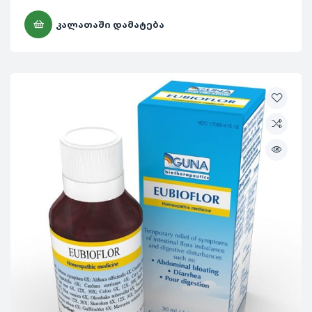
ᲙᲐᲚᲐᲗᲐᲨᲘ ᲓᲐᲛᲐᲢᲔᲑᲐ