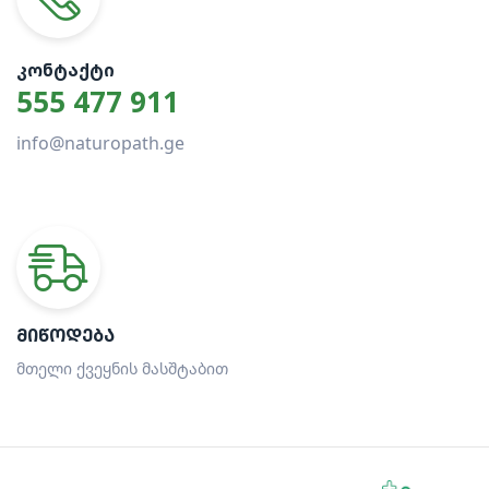
ᲙᲝᲜᲢᲐᲥᲢᲘ
555 477 911
info@naturopath.ge
ᲛᲘᲬᲝᲓᲔᲑᲐ
მთელი ქვეყნის მასშტაბით