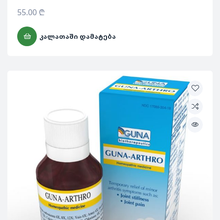
55.00
₾
ᲙᲐᲚᲐᲗᲐᲨᲘ ᲓᲐᲛᲐᲢᲔᲑᲐ