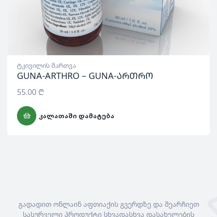
ტკივილის მართვა
GUNA-ARTHRO – GUNA-ართრო
55.00
₾
ᲙᲐᲚᲐᲗᲐᲨᲘ ᲓᲐᲛᲐᲢᲔᲑᲐ
გადადით ონლაინ აფთიაქის გვერდზე და შეარჩიეთ
სასურველი პროდუქტი სხვადასხვა დასახელების