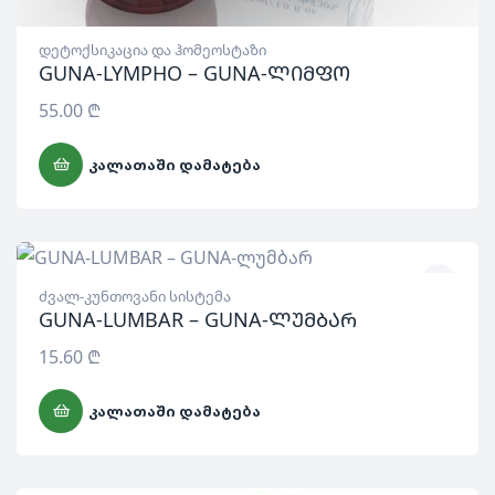
დეტოქსიკაცია და ჰომეოსტაზი
GUNA-LYMPHO – GUNA-ლიმფო
55.00
₾
ᲙᲐᲚᲐᲗᲐᲨᲘ ᲓᲐᲛᲐᲢᲔᲑᲐ
ძვალ-კუნთოვანი სისტემა
GUNA-LUMBAR – GUNA-ლუმბარ
15.60
₾
ᲙᲐᲚᲐᲗᲐᲨᲘ ᲓᲐᲛᲐᲢᲔᲑᲐ