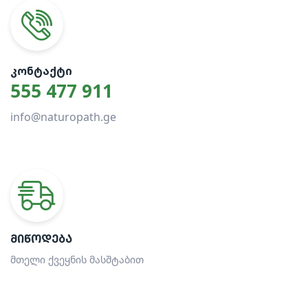
ᲙᲝᲜᲢᲐᲥᲢᲘ
555 477 911
info@naturopath.ge
ᲛᲘᲬᲝᲓᲔᲑᲐ
მთელი ქვეყნის მასშტაბით