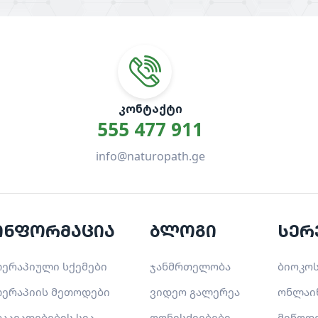
ᲙᲝᲜᲢᲐᲥᲢᲘ
555 477 911
info@naturopath.ge
ინფორმაცია
ბლოგი
სერ
ერაპიული სქემები
ჯანმრთელობა
ბიოკოს
ერაპიის მეთოდები
ვიდეო გალერეა
ონლაი
აავადებების სია
ღონისძიებები
მიწოდ