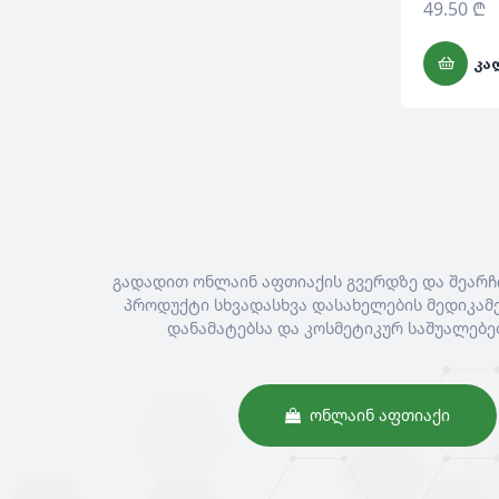
49.50
₾
ᲙᲐ
გადადით ონლაინ აფთიაქის გვერდზე და შეარჩ
პროდუქტი სხვადასხვა დასახელების მედიკამე
დანამატებსა და კოსმეტიკურ საშუალებე
ᲝᲜᲚᲐᲘᲜ ᲐᲤᲗᲘᲐᲥᲘ