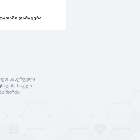
ᲚᲐᲗᲐᲨᲘ ᲓᲐᲛᲐᲢᲔᲑᲐ
იეთ სასურველი
ნტებს, საკვებ
ბს შორის