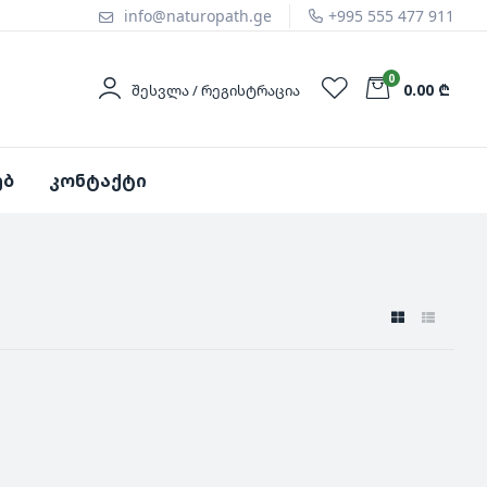
info@naturopath.ge
+995 555 477 911
0
0.00 ₾
ᲨᲔᲡᲕᲚᲐ / ᲠᲔᲒᲘᲡᲢᲠᲐᲪᲘᲐ
ებ
კონტაქტი