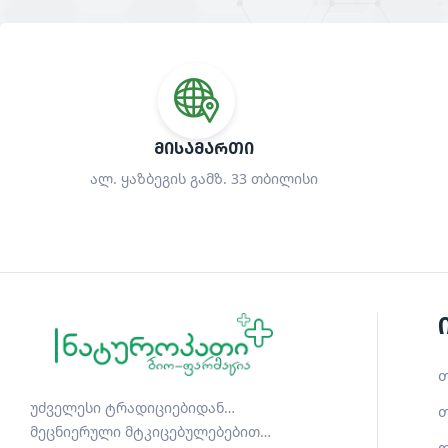
ᲛᲘᲡᲐᲛᲐᲠᲗᲘ
ალ. ყაზბეგის გამზ. 33 თბილისი
თ
უძველესი ტრადიციებიდან…
თ
მეცნიერული მტკიცებულებებით…
დ