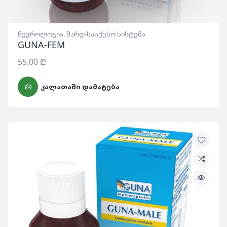
ნევროლოგია
,
შარდ-სასქესო სისტემა
GUNA-FEM
55.00
₾
ᲙᲐᲚᲐᲗᲐᲨᲘ ᲓᲐᲛᲐᲢᲔᲑᲐ