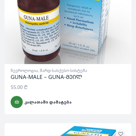
ნევროლოგია
,
შარდ-სასქესო სისტემა
GUNA-MALE – GUNA-მეილ
55.00
₾
ᲙᲐᲚᲐᲗᲐᲨᲘ ᲓᲐᲛᲐᲢᲔᲑᲐ