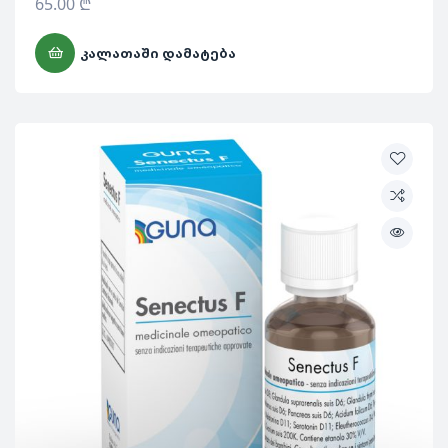
65.00
₾
ᲙᲐᲚᲐᲗᲐᲨᲘ ᲓᲐᲛᲐᲢᲔᲑᲐ