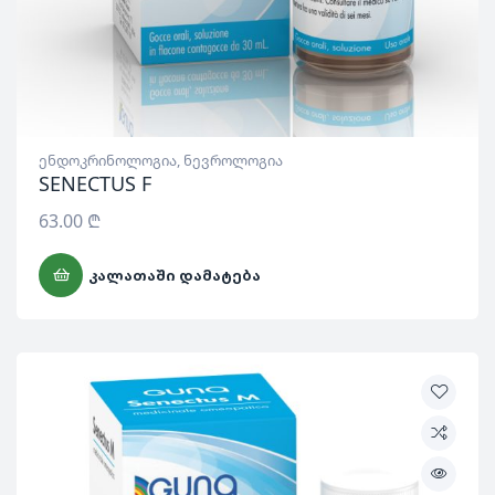
ენდოკრინოლოგია
,
ნევროლოგია
SENECTUS F
63.00
₾
ᲙᲐᲚᲐᲗᲐᲨᲘ ᲓᲐᲛᲐᲢᲔᲑᲐ