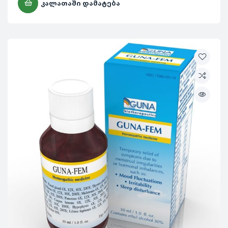
ᲙᲐᲚᲐᲗᲐᲨᲘ ᲓᲐᲛᲐᲢᲔᲑᲐ