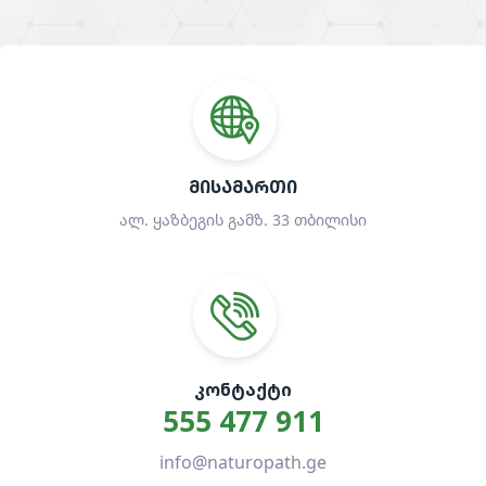
ᲛᲘᲡᲐᲛᲐᲠᲗᲘ
ალ. ყაზბეგის გამზ. 33 თბილისი
ᲙᲝᲜᲢᲐᲥᲢᲘ
555 477 911
info@naturopath.ge