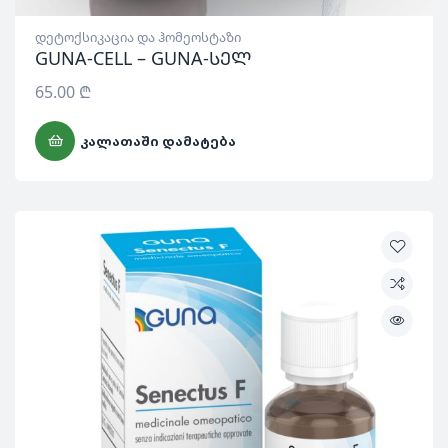
დეტოქსიკაცია და ჰომეოსტაზი
GUNA-CELL – GUNA-სელ
65.00
₾
ᲙᲐᲚᲐᲗᲐᲨᲘ ᲓᲐᲛᲐᲢᲔᲑᲐ