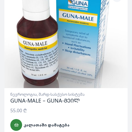
ნევროლოგია
,
შარდ-სასქესო სისტემა
GUNA-MALE – GUNA-მეილ
55.00
₾
ᲙᲐᲚᲐᲗᲐᲨᲘ ᲓᲐᲛᲐᲢᲔᲑᲐ