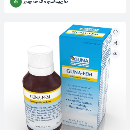
ᲙᲐᲚᲐᲗᲐᲨᲘ ᲓᲐᲛᲐᲢᲔᲑᲐ