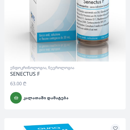
ენდოკრინოლოგია
,
ნევროლოგია
SENECTUS F
63.00
₾
ᲙᲐᲚᲐᲗᲐᲨᲘ ᲓᲐᲛᲐᲢᲔᲑᲐ