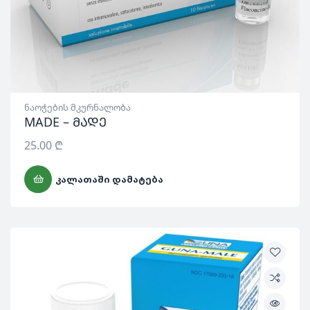
ნაოჭების მკურნალობა
MADE – მადე
25.00
₾
ᲙᲐᲚᲐᲗᲐᲨᲘ ᲓᲐᲛᲐᲢᲔᲑᲐ