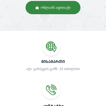
ᲝᲜᲚᲐᲘᲜ ᲐᲤᲗᲘᲐᲥᲘ
ᲛᲘᲡᲐᲛᲐᲠᲗᲘ
ალ. ყაზბეგის გამზ. 33 თბილისი
ᲙᲝᲜᲢᲐᲥᲢᲘ