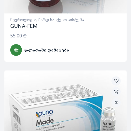
ნევროლოგია
,
შარდ-სასქესო სისტემა
GUNA-FEM
55.00
₾
ᲙᲐᲚᲐᲗᲐᲨᲘ ᲓᲐᲛᲐᲢᲔᲑᲐ