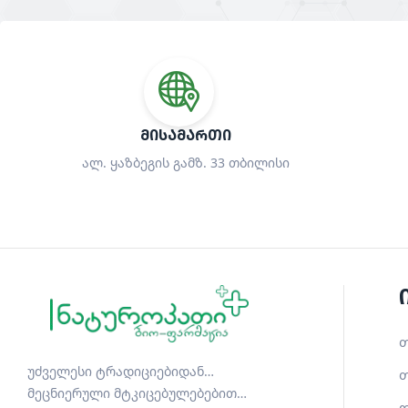
ᲛᲘᲡᲐᲛᲐᲠᲗᲘ
ალ. ყაზბეგის გამზ. 33 თბილისი
თ
უძველესი ტრადიციებიდან…
თ
მეცნიერული მტკიცებულებებით…
დ