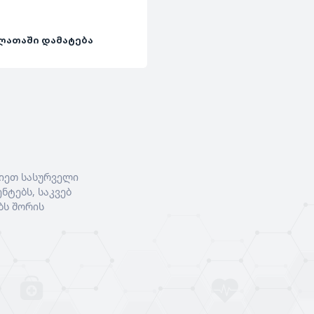
ᲚᲐᲗᲐᲨᲘ ᲓᲐᲛᲐᲢᲔᲑᲐ
იეთ სასურველი
ნტებს, საკვებ
ბს შორის