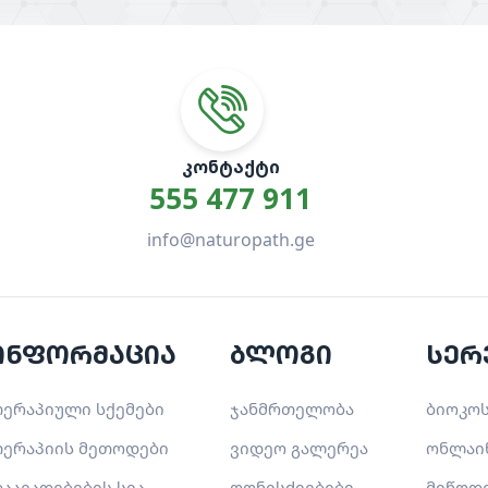
ᲙᲝᲜᲢᲐᲥᲢᲘ
555 477 911
info@naturopath.ge
ინფორმაცია
ბლოგი
სერ
ერაპიული სქემები
ჯანმრთელობა
ბიოკოს
ერაპიის მეთოდები
ვიდეო გალერეა
ონლაი
აავადებების სია
ღონისძიებები
მიწოდ