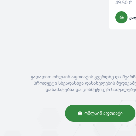
49.50
₾
ᲙᲐ
გადადით ონლაინ აფთიაქის გვერდზე და შეარჩ
პროდუქტი სხვადასხვა დასახელების მედიკამე
დანამატებსა და კოსმეტიკურ საშუალებე
ᲝᲜᲚᲐᲘᲜ ᲐᲤᲗᲘᲐᲥᲘ