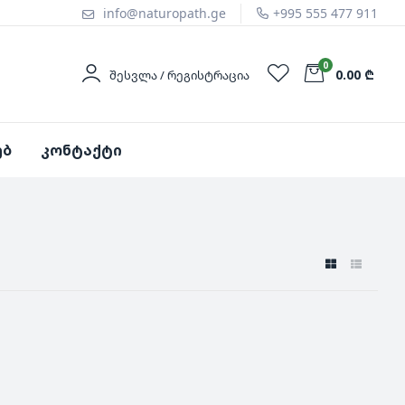
info@naturopath.ge
+995 555 477 911
0
0.00 ₾
ᲨᲔᲡᲕᲚᲐ / ᲠᲔᲒᲘᲡᲢᲠᲐᲪᲘᲐ
ებ
კონტაქტი