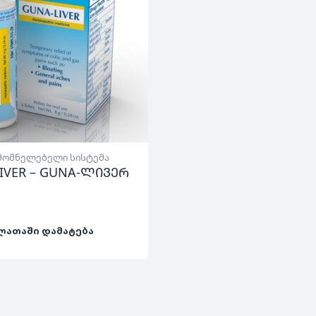
მომნელებელი სისტემა
IVER – GUNA-ლივერ
ᲚᲐᲗᲐᲨᲘ ᲓᲐᲛᲐᲢᲔᲑᲐ