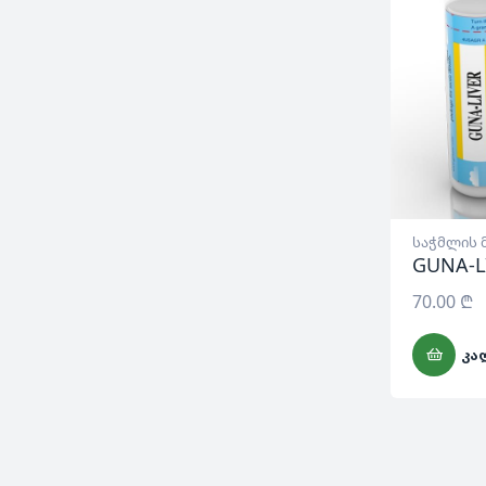
საჭმლის 
GUNA-L
70.00
₾
ᲙᲐ