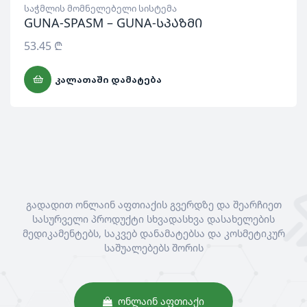
საჭმლის მომნელებელი სისტემა
GUNA-SPASM – GUNA-სპაზმი
53.45
₾
ᲙᲐᲚᲐᲗᲐᲨᲘ ᲓᲐᲛᲐᲢᲔᲑᲐ
გადადით ონლაინ აფთიაქის გვერდზე და შეარჩიეთ
სასურველი პროდუქტი სხვადასხვა დასახელების
მედიკამენტებს, საკვებ დანამატებსა და კოსმეტიკურ
საშუალებებს შორის
ᲝᲜᲚᲐᲘᲜ ᲐᲤᲗᲘᲐᲥᲘ