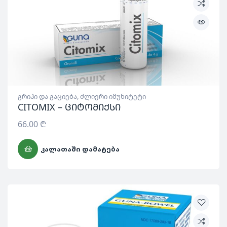
გრიპი და გაციება
,
ძლიერი იმუნიტეტი
CITOMIX – ციტომიქსი
66.00
₾
ᲙᲐᲚᲐᲗᲐᲨᲘ ᲓᲐᲛᲐᲢᲔᲑᲐ