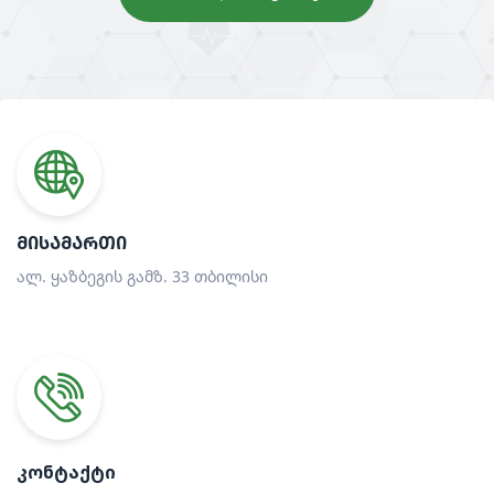
ᲛᲘᲡᲐᲛᲐᲠᲗᲘ
ალ. ყაზბეგის გამზ. 33 თბილისი
ᲙᲝᲜᲢᲐᲥᲢᲘ