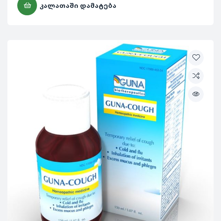
ᲙᲐᲚᲐᲗᲐᲨᲘ ᲓᲐᲛᲐᲢᲔᲑᲐ