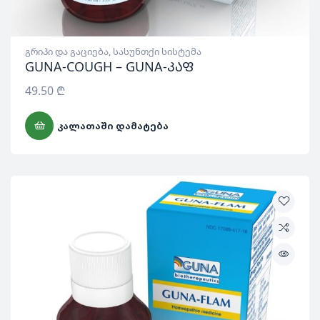
გრიპი და გაციება
,
სასუნთქი სისტემა
GUNA-COUGH – GUNA-კაფ
49.50
₾
ᲙᲐᲚᲐᲗᲐᲨᲘ ᲓᲐᲛᲐᲢᲔᲑᲐ