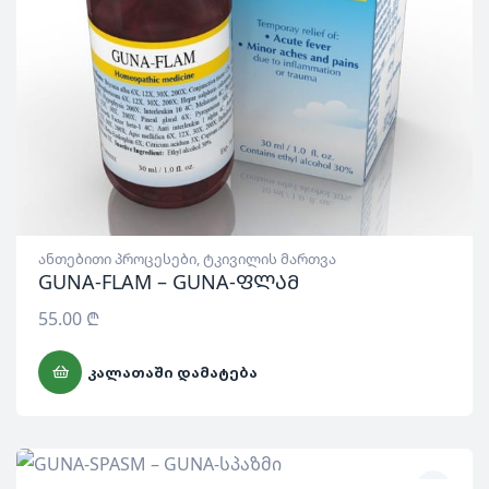
ანთებითი პროცესები
,
ტკივილის მართვა
GUNA-FLAM – GUNA-ფლამ
55.00
₾
ᲙᲐᲚᲐᲗᲐᲨᲘ ᲓᲐᲛᲐᲢᲔᲑᲐ