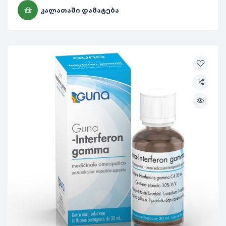
ᲙᲐᲚᲐᲗᲐᲨᲘ ᲓᲐᲛᲐᲢᲔᲑᲐ