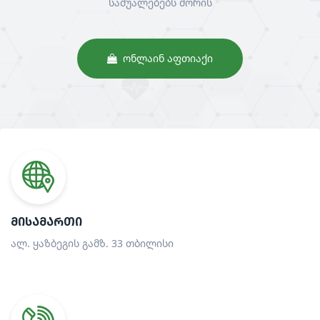
საშუალებებს შორის
ᲝᲜᲚᲐᲘᲜ ᲐᲤᲗᲘᲐᲥᲘ
ᲛᲘᲡᲐᲛᲐᲠᲗᲘ
ალ. ყაზბეგის გამზ. 33 თბილისი