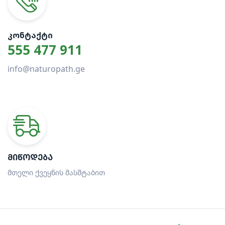
ᲙᲝᲜᲢᲐᲥᲢᲘ
555 477 911
info@naturopath.ge
ᲛᲘᲬᲝᲓᲔᲑᲐ
მთელი ქვეყნის მასშტაბით