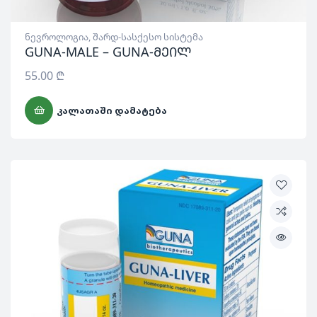
ნევროლოგია
,
შარდ-სასქესო სისტემა
GUNA-MALE – GUNA-მეილ
55.00
₾
ᲙᲐᲚᲐᲗᲐᲨᲘ ᲓᲐᲛᲐᲢᲔᲑᲐ