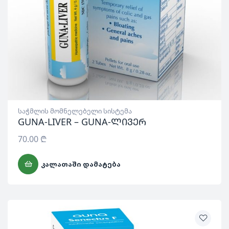
საჭმლის მომნელებელი სისტემა
GUNA-LIVER – GUNA-ლივერ
70.00
₾
ᲙᲐᲚᲐᲗᲐᲨᲘ ᲓᲐᲛᲐᲢᲔᲑᲐ