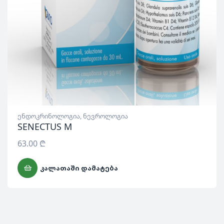
ენდოკრინოლოგია
,
ნევროლოგია
SENECTUS M
63.00
₾
ᲙᲐᲚᲐᲗᲐᲨᲘ ᲓᲐᲛᲐᲢᲔᲑᲐ