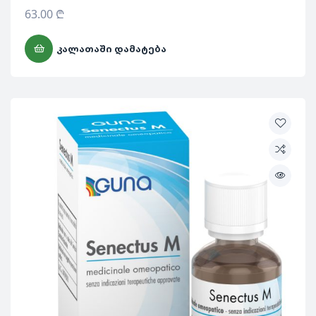
63.00
₾
ᲙᲐᲚᲐᲗᲐᲨᲘ ᲓᲐᲛᲐᲢᲔᲑᲐ