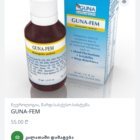
ნევროლოგია
,
შარდ-სასქესო სისტემა
GUNA-FEM
55.00
₾
ᲙᲐᲚᲐᲗᲐᲨᲘ ᲓᲐᲛᲐᲢᲔᲑᲐ