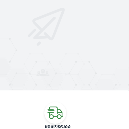
ᲛᲘᲬᲝᲓᲔᲑᲐ