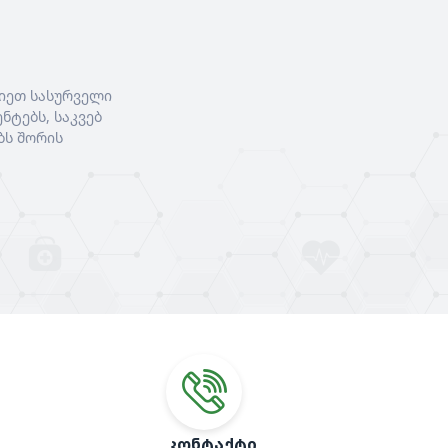
იეთ სასურველი
ნტებს, საკვებ
ბს შორის
ᲙᲝᲜᲢᲐᲥᲢᲘ