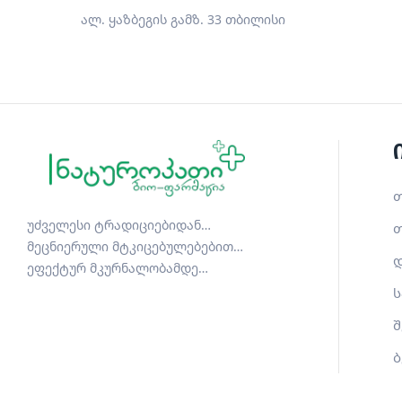
ალ. ყაზბეგის გამზ. 33 თბილისი
თ
უძველესი ტრადიციებიდან…
თ
მეცნიერული მტკიცებულებებით…
დ
ეფექტურ მკურნალობამდე…
ს
შ
ბ