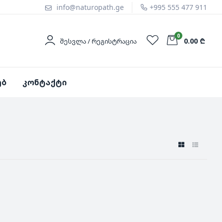
info@naturopath.ge
+995 555 477 911
0
0.00 ₾
ᲨᲔᲡᲕᲚᲐ / ᲠᲔᲒᲘᲡᲢᲠᲐᲪᲘᲐ
ებ
კონტაქტი