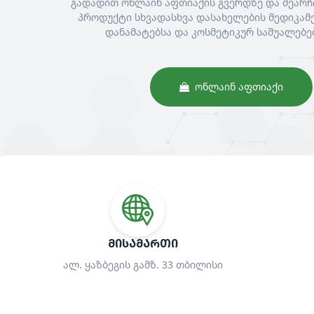
გადადით ონლაინ აფთიაქის გვერდზე და შეარჩ
პროდუქტი სხვადასხვა დასახელების მედიკამე
დანამატებსა და კოსმეტიკურ საშუალებე
ᲝᲜᲚᲐᲘᲜ ᲐᲤᲗᲘᲐᲥᲘ
ᲛᲘᲡᲐᲛᲐᲠᲗᲘ
ალ. ყაზბეგის გამზ. 33 თბილისი