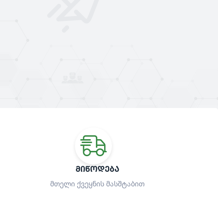
ᲛᲘᲬᲝᲓᲔᲑᲐ
მთელი ქვეყნის მასშტაბით