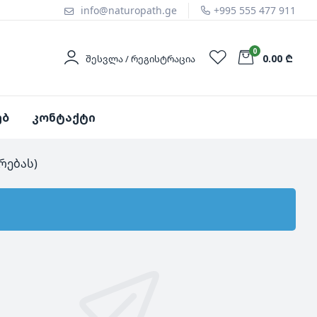
info@naturopath.ge
+995 555 477 911
0
0.00 ₾
ᲨᲔᲡᲕᲚᲐ / ᲠᲔᲒᲘᲡᲢᲠᲐᲪᲘᲐ
ებ
კონტაქტი
რებას)