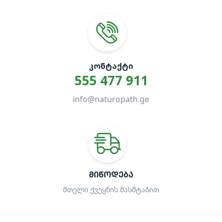
ᲙᲝᲜᲢᲐᲥᲢᲘ
555 477 911
info@naturopath.ge
ᲛᲘᲬᲝᲓᲔᲑᲐ
მთელი ქვეყნის მასშტაბით