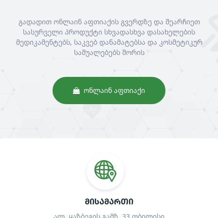
გადადით ონლაინ აფთიაქის გვერდზე და შეარჩიეთ
სასურველი პროდუქტი სხვადასხვა დასახელების
მედიკამენტებს, საკვებ დანამატებსა და კოსმეტიკურ
საშუალებებს შორის
ᲝᲜᲚᲐᲘᲜ ᲐᲤᲗᲘᲐᲥᲘ
ᲛᲘᲡᲐᲛᲐᲠᲗᲘ
ალ. ყაზბეგის გამზ. 33 თბილისი