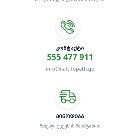
ᲙᲝᲜᲢᲐᲥᲢᲘ
555 477 911
info@naturopath.ge
ᲛᲘᲬᲝᲓᲔᲑᲐ
მთელი ქვეყნის მასშტაბით