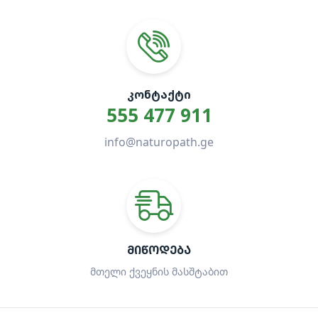
ᲙᲝᲜᲢᲐᲥᲢᲘ
555 477 911
info@naturopath.ge
ᲛᲘᲬᲝᲓᲔᲑᲐ
მთელი ქვეყნის მასშტაბით