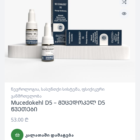
ნევროლოგია
,
სასუნთქი სისტემა
,
ფსიქიკური
ჯანმრთელობა
Mucedokehl D5 – მუცედოკელ D5
წვეთები
53.00
₾
ᲙᲐᲚᲐᲗᲐᲨᲘ ᲓᲐᲛᲐᲢᲔᲑᲐ