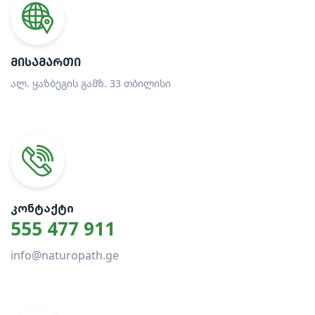
ᲛᲘᲡᲐᲛᲐᲠᲗᲘ
ალ. ყაზბეგის გამზ. 33 თბილისი
ᲙᲝᲜᲢᲐᲥᲢᲘ
555 477 911
info@naturopath.ge