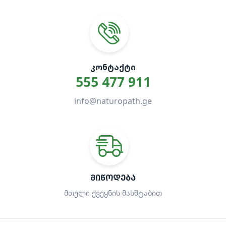
ᲙᲝᲜᲢᲐᲥᲢᲘ
555 477 911
info@naturopath.ge
ᲛᲘᲬᲝᲓᲔᲑᲐ
მთელი ქვეყნის მასშტაბით