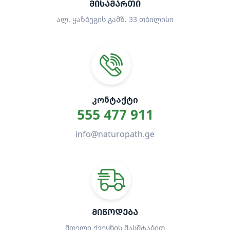
ᲛᲘᲡᲐᲛᲐᲠᲗᲘ
ალ. ყაზბეგის გამზ. 33 თბილისი
ᲙᲝᲜᲢᲐᲥᲢᲘ
555 477 911
info@naturopath.ge
ᲛᲘᲬᲝᲓᲔᲑᲐ
მთელი ქვეყნის მასშტაბით