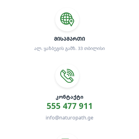
ᲛᲘᲡᲐᲛᲐᲠᲗᲘ
ალ. ყაზბეგის გამზ. 33 თბილისი
ᲙᲝᲜᲢᲐᲥᲢᲘ
555 477 911
info@naturopath.ge