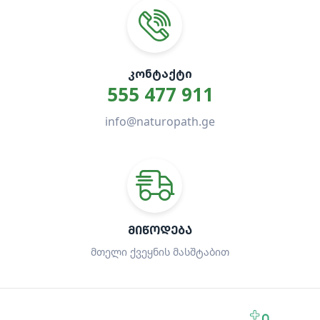
ᲙᲝᲜᲢᲐᲥᲢᲘ
555 477 911
info@naturopath.ge
ᲛᲘᲬᲝᲓᲔᲑᲐ
მთელი ქვეყნის მასშტაბით