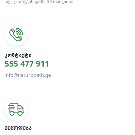
ალ. ყაზბეგის გამზ. 33 თბილისი
ᲙᲝᲜᲢᲐᲥᲢᲘ
555 477 911
info@naturopath.ge
ᲛᲘᲬᲝᲓᲔᲑᲐ