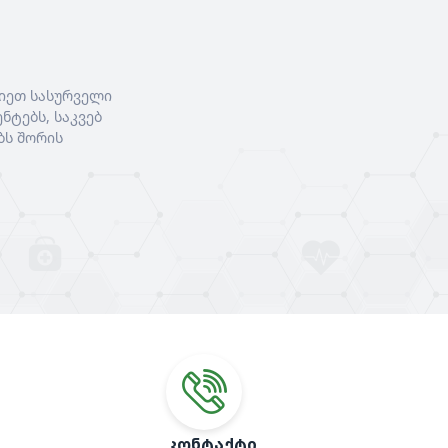
იეთ სასურველი
ნტებს, საკვებ
ბს შორის
ᲙᲝᲜᲢᲐᲥᲢᲘ