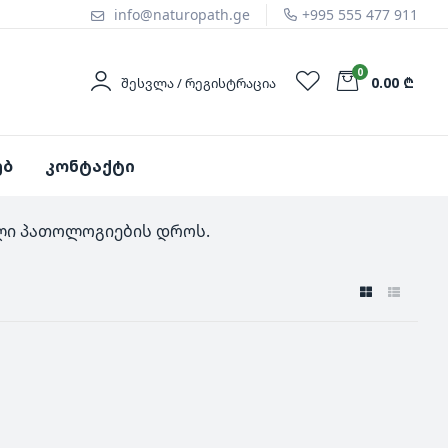
info@naturopath.ge
+995 555 477 911
0
0.00 ₾
ᲨᲔᲡᲕᲚᲐ / ᲠᲔᲒᲘᲡᲢᲠᲐᲪᲘᲐ
ებ
კონტაქტი
ლი პათოლოგიების დროს.