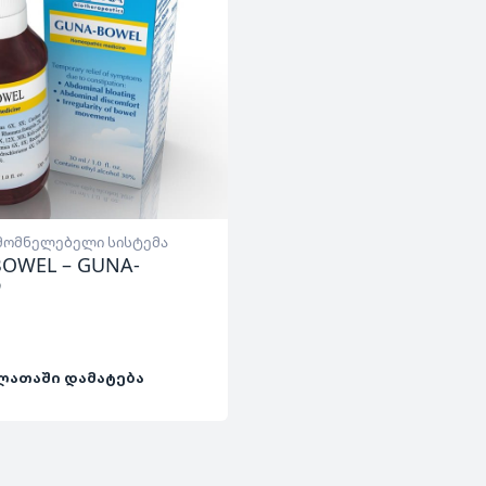
მომნელებელი სისტემა
OWEL – GUNA-
ლ
ᲚᲐᲗᲐᲨᲘ ᲓᲐᲛᲐᲢᲔᲑᲐ