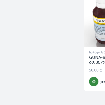
საჭმლის 
GUNA-B
ბოვე
50.00
₾
ᲙᲐ