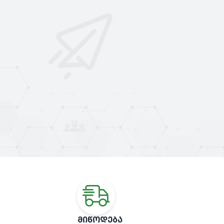
ᲛᲘᲬᲝᲓᲔᲑᲐ