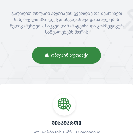
გადადით ონლაინ აფთიაქის გვერდზე და შეარჩიეთ
სასურველი პროდუქტი სხვადასხვა დასახელების
მედიკამენტებს, საკვებ დანამატებსა და კოსმეტიკურ
საშუალებებს შორის
ᲝᲜᲚᲐᲘᲜ ᲐᲤᲗᲘᲐᲥᲘ
ᲛᲘᲡᲐᲛᲐᲠᲗᲘ
ალ. ყაზბეგის გამზ. 33 თბილისი