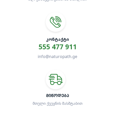
ᲙᲝᲜᲢᲐᲥᲢᲘ
555 477 911
info@naturopath.ge
ᲛᲘᲬᲝᲓᲔᲑᲐ
მთელი ქვეყნის მასშტაბით