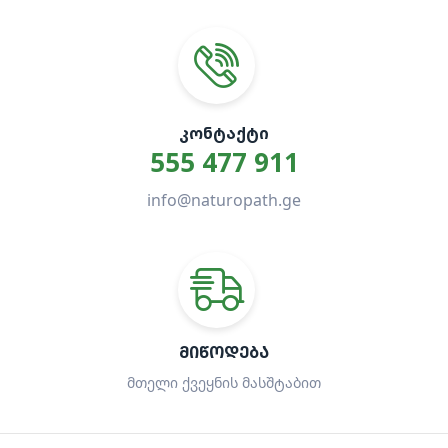
ᲙᲝᲜᲢᲐᲥᲢᲘ
555 477 911
info@naturopath.ge
ᲛᲘᲬᲝᲓᲔᲑᲐ
მთელი ქვეყნის მასშტაბით