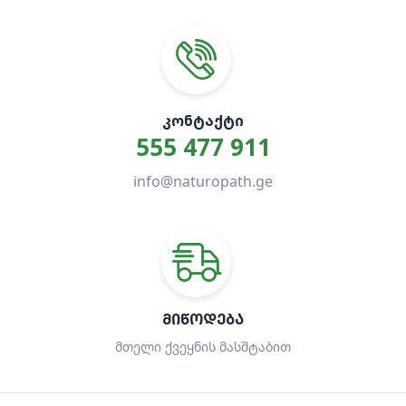
ᲙᲝᲜᲢᲐᲥᲢᲘ
555 477 911
info@naturopath.ge
ᲛᲘᲬᲝᲓᲔᲑᲐ
მთელი ქვეყნის მასშტაბით