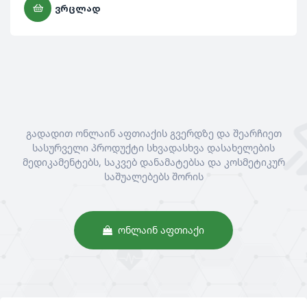
ᲕᲠᲪᲚᲐᲓ
გადადით ონლაინ აფთიაქის გვერდზე და შეარჩიეთ
სასურველი პროდუქტი სხვადასხვა დასახელების
მედიკამენტებს, საკვებ დანამატებსა და კოსმეტიკურ
საშუალებებს შორის
ᲝᲜᲚᲐᲘᲜ ᲐᲤᲗᲘᲐᲥᲘ