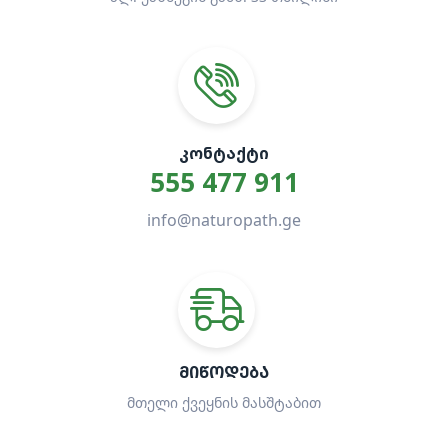
ᲙᲝᲜᲢᲐᲥᲢᲘ
555 477 911
info@naturopath.ge
ᲛᲘᲬᲝᲓᲔᲑᲐ
მთელი ქვეყნის მასშტაბით