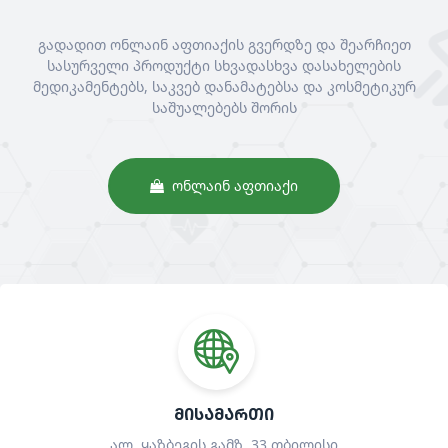
გადადით ონლაინ აფთიაქის გვერდზე და შეარჩიეთ
სასურველი პროდუქტი სხვადასხვა დასახელების
მედიკამენტებს, საკვებ დანამატებსა და კოსმეტიკურ
საშუალებებს შორის
ᲝᲜᲚᲐᲘᲜ ᲐᲤᲗᲘᲐᲥᲘ
ᲛᲘᲡᲐᲛᲐᲠᲗᲘ
ალ. ყაზბეგის გამზ. 33 თბილისი