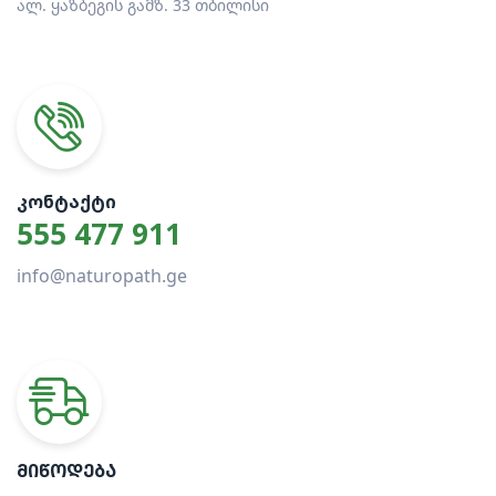
ალ. ყაზბეგის გამზ. 33 თბილისი
ᲙᲝᲜᲢᲐᲥᲢᲘ
555 477 911
info@naturopath.ge
ᲛᲘᲬᲝᲓᲔᲑᲐ