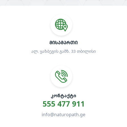
ᲛᲘᲡᲐᲛᲐᲠᲗᲘ
ალ. ყაზბეგის გამზ. 33 თბილისი
ᲙᲝᲜᲢᲐᲥᲢᲘ
555 477 911
info@naturopath.ge