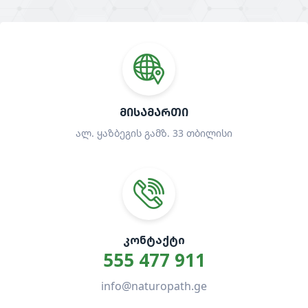
ᲛᲘᲡᲐᲛᲐᲠᲗᲘ
ალ. ყაზბეგის გამზ. 33 თბილისი
ᲙᲝᲜᲢᲐᲥᲢᲘ
555 477 911
info@naturopath.ge