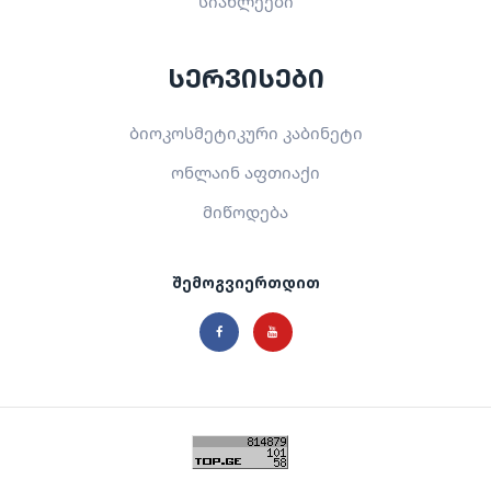
სიახლეები
სერვისები
ბიოკოსმეტიკური კაბინეტი
ონლაინ აფთიაქი
მიწოდება
შემოგვიერთდით