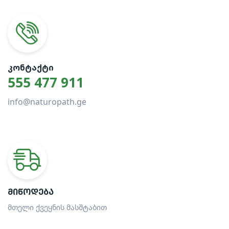
ᲙᲝᲜᲢᲐᲥᲢᲘ
555 477 911
info@naturopath.ge
ᲛᲘᲬᲝᲓᲔᲑᲐ
მთელი ქვეყნის მასშტაბით