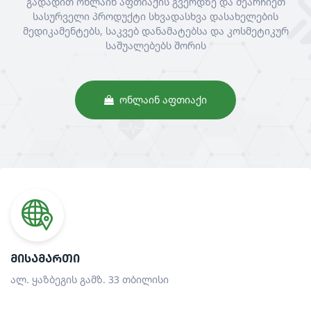
გადადით ონლაინ აფთიაქის გვერდზე და შეარჩიეთ
სასურველი პროდუქტი სხვადასხვა დასახელების
მედიკამენტებს, საკვებ დანამატებსა და კოსმეტიკურ
საშუალებებს შორის
ᲝᲜᲚᲐᲘᲜ ᲐᲤᲗᲘᲐᲥᲘ
ᲛᲘᲡᲐᲛᲐᲠᲗᲘ
ალ. ყაზბეგის გამზ. 33 თბილისი