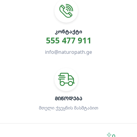
ᲙᲝᲜᲢᲐᲥᲢᲘ
555 477 911
info@naturopath.ge
ᲛᲘᲬᲝᲓᲔᲑᲐ
მთელი ქვეყნის მასშტაბით