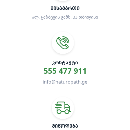
ᲛᲘᲡᲐᲛᲐᲠᲗᲘ
ალ. ყაზბეგის გამზ. 33 თბილისი
ᲙᲝᲜᲢᲐᲥᲢᲘ
555 477 911
info@naturopath.ge
ᲛᲘᲬᲝᲓᲔᲑᲐ