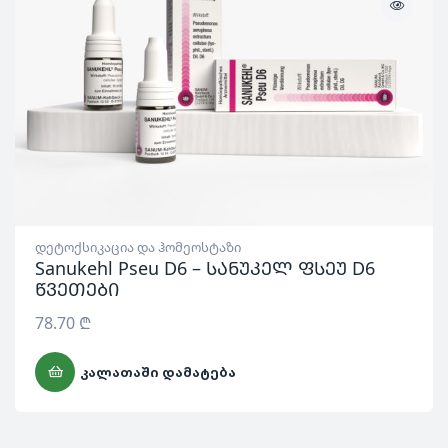
დეტოქსიკაცია და ჰომეოსტაზი
Sanukehl Pseu D6 – სანუკელ ფსეუ D6
წვეთები
78.70
₾
ᲙᲐᲚᲐᲗᲐᲨᲘ ᲓᲐᲛᲐᲢᲔᲑᲐ