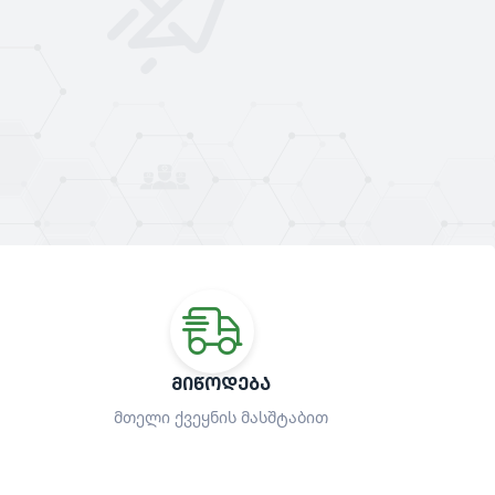
ᲛᲘᲬᲝᲓᲔᲑᲐ
მთელი ქვეყნის მასშტაბით