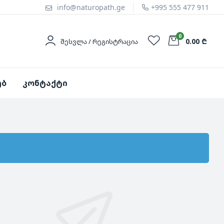
info@naturopath.ge
+995 555 477 911
0
0.00 ₾
ᲨᲔᲡᲕᲚᲐ / ᲠᲔᲒᲘᲡᲢᲠᲐᲪᲘᲐ
ებ
კონტაქტი