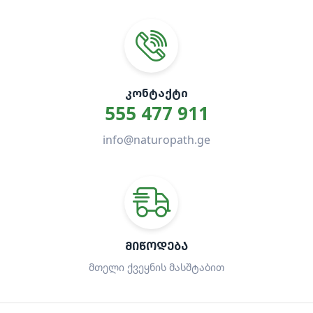
ᲙᲝᲜᲢᲐᲥᲢᲘ
555 477 911
info@naturopath.ge
ᲛᲘᲬᲝᲓᲔᲑᲐ
მთელი ქვეყნის მასშტაბით