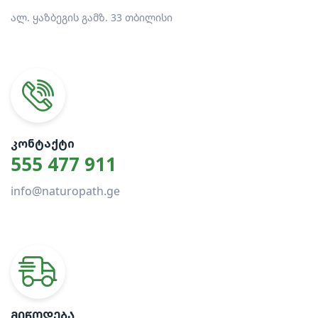
ალ. ყაზბეგის გამზ. 33 თბილისი
ᲙᲝᲜᲢᲐᲥᲢᲘ
555 477 911
info@naturopath.ge
ᲛᲘᲬᲝᲓᲔᲑᲐ